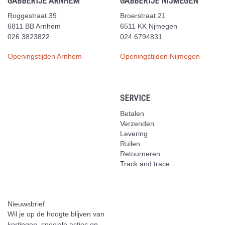
GABBERTJE ARNHEM
GABBERTJE NIJMEGEN
Roggestraat 39
Broerstraat 21
6811 BB Arnhem
6511 KK Njmegen
026 3823822
024 6794831
Openingstijden Arnhem
Openingstijden Nijmegen
SERVICE
Betalen
Verzenden
Levering
Ruilen
Retourneren
Track and trace
Nieuwsbrief
Wil je op de hoogte blijven van
kortingen, speciale acties en