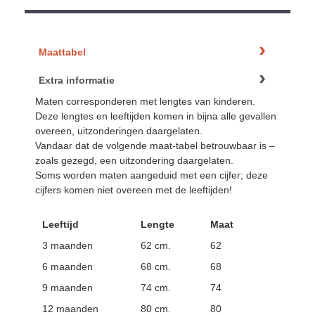
Maattabel
Extra informatie
Maten corresponderen met lengtes van kinderen.
Deze lengtes en leeftijden komen in bijna alle gevallen
overeen, uitzonderingen daargelaten.
Vandaar dat de volgende maat-tabel betrouwbaar is –
zoals gezegd, een uitzondering daargelaten.
Soms worden maten aangeduid met een cijfer; deze
cijfers komen niet overeen met de leeftijden!
Leeftijd
Lengte
Maat
3 maanden
62 cm.
62
6 maanden
68 cm.
68
9 maanden
74 cm.
74
12 maanden
80 cm.
80