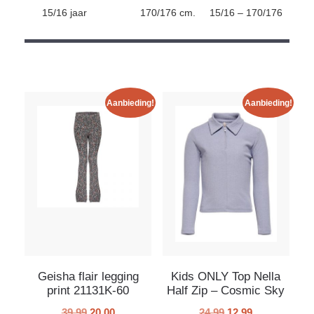
15/16 jaar
170/176 cm.
15/16 – 170/176
Aanbieding!
Aanbieding!
Geisha flair legging
Kids ONLY Top Nella
print 21131K-60
Half Zip – Cosmic Sky
39.99
20.00
24.99
12.99