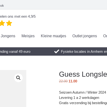
ook
elen ons met een 4,9/5
Jongens
Meisjes
Kleine maatjes
Outlet jongens
Ou
nding vanaf 49 euro
Fysieke locaties in Arnhem 
Guess Longsle
22.00
11.00
Seizoen Autumn / Winter 2024
Levering 1 a 2 werkdagen
Gratis verzending bij bestellin