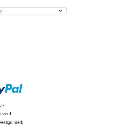
EN
9,-
leverd
vestigd merk