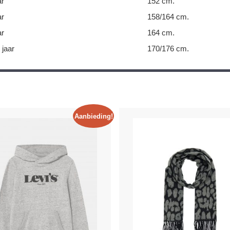
ar
152 cm.
ar
158/164 cm.
ar
164 cm.
 jaar
170/176 cm.
Aanbieding!