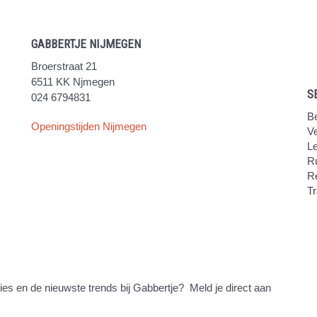
GABBERTJE NIJMEGEN
Broerstraat 21
6511 KK Njmegen
S
024 6794831
Be
Openingstijden Nijmegen
V
Le
Ru
R
Tr
ties en de nieuwste trends bij Gabbertje? Meld je direct aan