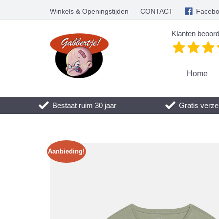
Winkels & Openingstijden
CONTACT
Faceb
Klanten beoord
Home
Bestaat ruim 30 jaar
Gratis verze
Aanbieding!