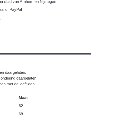
nnenstad van
Arnhem
en
Nijmegen
eal of PayPal
gen daargelaten.
zondering daargelaten.
en met de leeftijden!
Maat
62
68