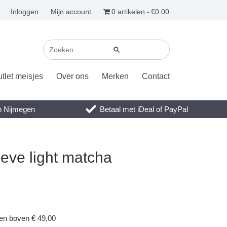
Inloggen
Mijn account
0 artikelen
€0.00
tlet meisjes
Over ons
Merken
Contact
en Nijmegen
Betaal met iDeal of PayPal
eve light matcha
gen boven € 49,00