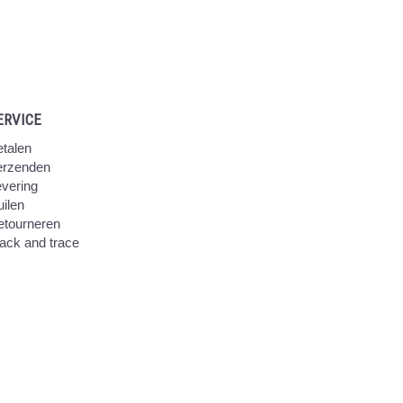
ERVICE
talen
erzenden
vering
ilen
etourneren
ack and trace