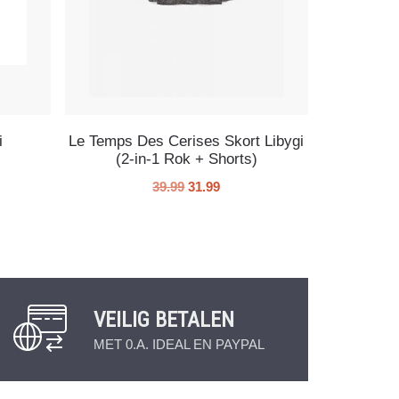
i
Le Temps Des Cerises Skort Libygi
(2-in-1 Rok + Shorts)
39.99
31.99
VEILIG BETALEN
MET 0.A. IDEAL EN PAYPAL