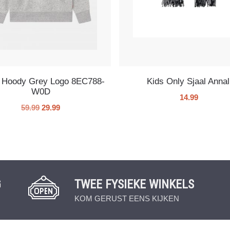
s Hoody Grey Logo 8EC788-
Kids Only Sjaal Annal
W0D
14.99
59.99
29.99
G
TWEE FYSIEKE WINKELS
KOM GERUST EENS KIJKEN