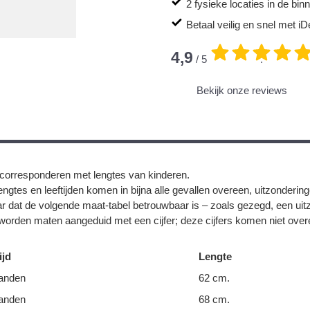
2 fysieke locaties in de bi
Betaal veilig en snel met iD
4,9
/ 5
.
Bekijk onze reviews
corresponderen met lengtes van kinderen.
ngtes en leeftijden komen in bijna alle gevallen overeen, uitzonderin
r dat de volgende maat-tabel betrouwbaar is – zoals gezegd, een uit
orden maten aangeduid met een cijfer; deze cijfers komen niet overe
ijd
Lengte
anden
62 cm.
anden
68 cm.