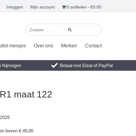
Inloggen
Mijn account
0 artikelen
€0.00
tlet meisjes
Over ons
Merken
Contact
en Nijmegen
Betaal met iDeal of PayPal
6R1 maat 122
 2025
gen boven € 49,00