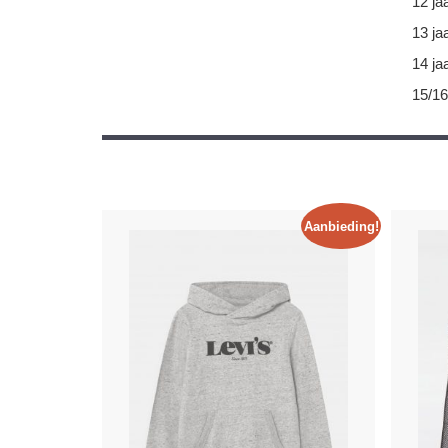
12 ja
13 ja
14 ja
15/16
Aanbieding!