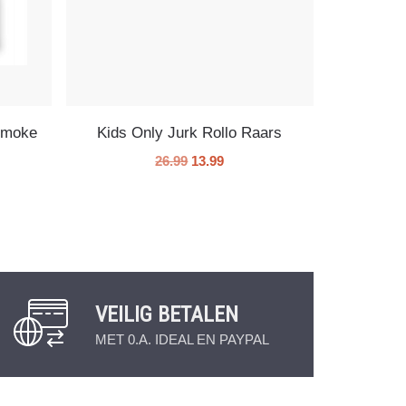
Smoke
Kids Only Jurk Rollo Raars
26.99
13.99
VEILIG BETALEN
MET 0.A. IDEAL EN PAYPAL