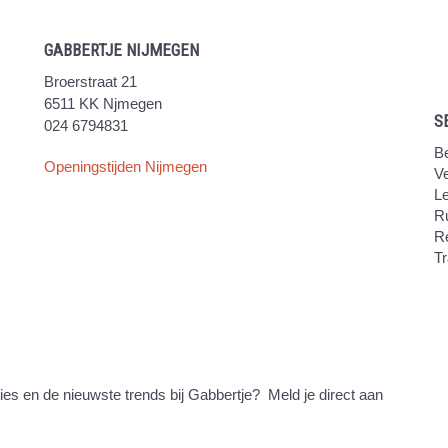
GABBERTJE NIJMEGEN
Broerstraat 21
6511 KK Njmegen
S
024 6794831
Be
Openingstijden Nijmegen
V
Le
Ru
R
Tr
ties en de nieuwste trends bij Gabbertje? Meld je direct aan