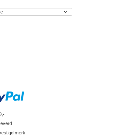
EN
9,-
leverd
vestigd merk