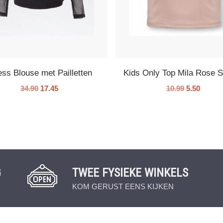
ss Blouse met Pailletten
Kids Only Top Mila Rose 
34.90
17.45
10.99
5.50
G
TWEE FYSIEKE WINKELS
KOM GERUST EENS KIJKEN