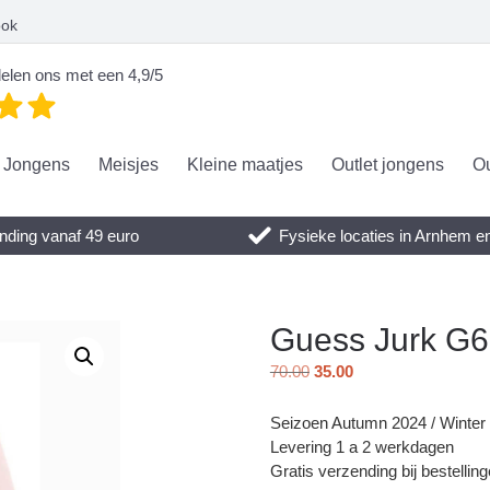
ook
elen ons met een 4,9/5
Jongens
Meisjes
Kleine maatjes
Outlet jongens
Ou
nding vanaf 49 euro
Fysieke locaties in Arnhem 
Guess Jurk G
70.00
35.00
Seizoen Autumn 2024 / Winter
Levering 1 a 2 werkdagen
Gratis verzending bij bestellin