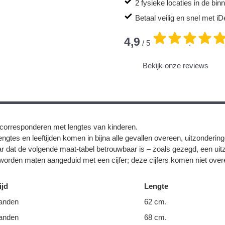
2 fysieke locaties in de bi
Betaal veilig en snel met iD
4,9
/ 5
.
Bekijk onze reviews
corresponderen met lengtes van kinderen.
ngtes en leeftijden komen in bijna alle gevallen overeen, uitzonderin
r dat de volgende maat-tabel betrouwbaar is – zoals gezegd, een uit
orden maten aangeduid met een cijfer; deze cijfers komen niet overe
ijd
Lengte
anden
62 cm.
anden
68 cm.