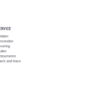
ERVICE
talen
erzenden
vering
ilen
etourneren
ack and trace