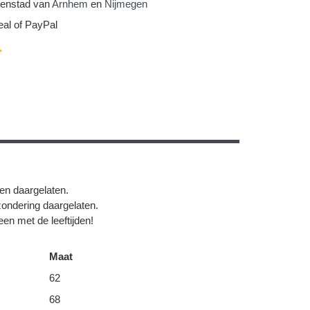
nnenstad van
Arnhem
en
Nijmegen
eal of PayPal
gen daargelaten.
zondering daargelaten.
en met de leeftijden!
Maat
62
68