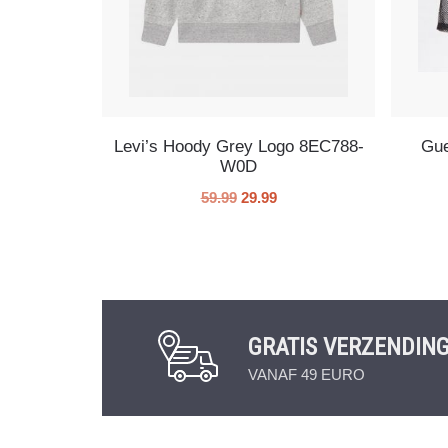
Levi’s Hoody Grey Logo 8EC788-
Gue
W0D
59.99
29.99
GRATIS VERZENDIN
VANAF 49 EURO