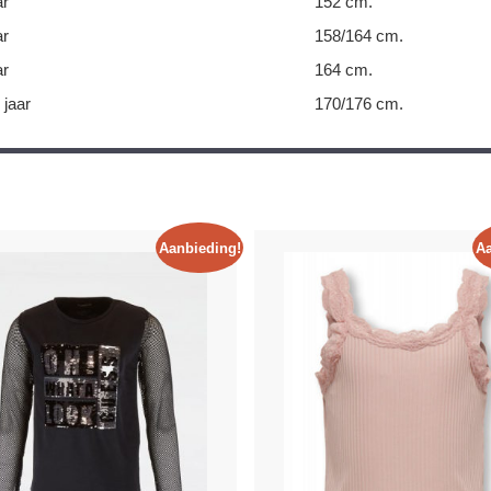
ar
152 cm.
ar
158/164 cm.
ar
164 cm.
 jaar
170/176 cm.
Aanbieding!
Aa