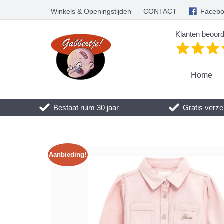
Winkels & Openingstijden
CONTACT
Faceb
Klanten beoord
Home
Bestaat ruim 30 jaar
Gratis verze
Aanbieding!