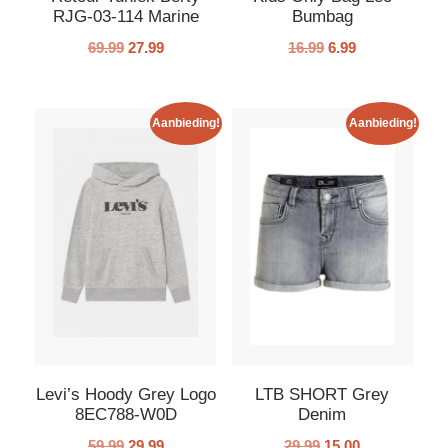
RJG-03-114 Marine
Bumbag
69.99
27.99
16.99
6.99
Aanbieding!
Aanbieding!
Levi’s Hoody Grey Logo
LTB SHORT Grey
8EC788-W0D
Denim
59.99
29.99
29.99
15.00