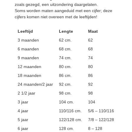
zoals gezegd, een uitzondering daargelaten.
Soms worden maten aangeduid met een cijfer; deze
cijfers komen niet overeen met de leeftijden!
Leeftijd
Lengte
Maat
3 maanden
62 cm.
62
6 maanden
68 cm.
68
9 maanden
74 cm.
74
12 maanden
80 cm.
80
18 maanden
86 cm.
86
24 maanden/2 jaar
92 cm.
92
2 1/2 jaar
98 cm.
98
3 jaar
104 cm.
104
4 jaar
110/116 cm.
5/6 – 110/116
5 jaar
122/128 cm.
7/8 – 122/128
6 jaar
128 cm.
8 – 128