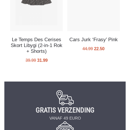
Le Temps Des Cerises
Cars Jurk ‘Frasy’ Pink
Skort Libygi (2-in-1 Rok
44.99
22.50
+ Shorts)
39.99
31.99
GRATIS VERZENDING
VANAF 49 EURO