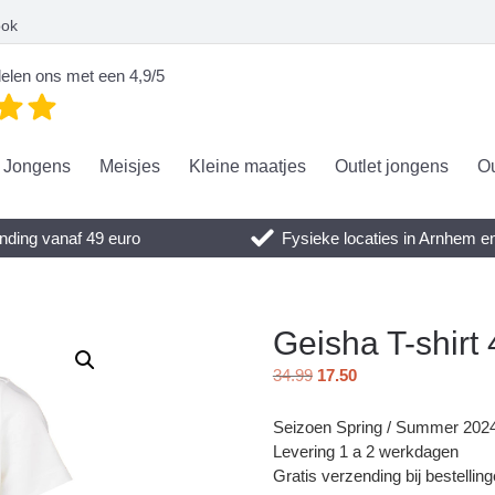
ook
elen ons met een 4,9/5
Jongens
Meisjes
Kleine maatjes
Outlet jongens
Ou
nding vanaf 49 euro
Fysieke locaties in Arnhem 
Geisha T-shirt
34.99
17.50
Seizoen Spring / Summer 202
Levering 1 a 2 werkdagen
Gratis verzending bij bestellin