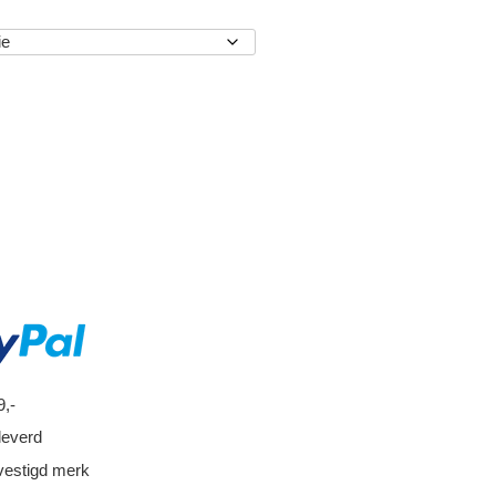
EN
9,-
leverd
vestigd merk