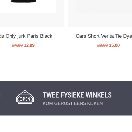
ds Only jurk Paris Black
Cars Short Verita Tie Dye
24.99
12.99
29.99
15.00
G
TWEE FYSIEKE WINKELS
KOM GERUST EENS KIJKEN