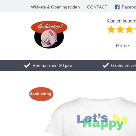
Winkels & Openingstijden
CONTACT
Faceb
Klanten beoord
Home
Bestaat ruim 30 jaar
Gratis verze
Aanbieding!