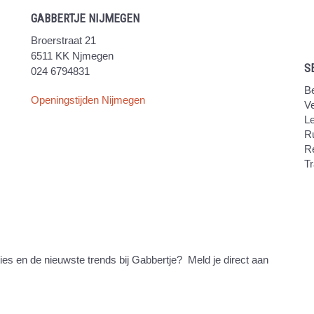
GABBERTJE NIJMEGEN
Broerstraat 21
6511 KK Njmegen
S
024 6794831
Be
Openingstijden Nijmegen
V
Le
Ru
R
Tr
ties en de nieuwste trends bij Gabbertje? Meld je direct aan