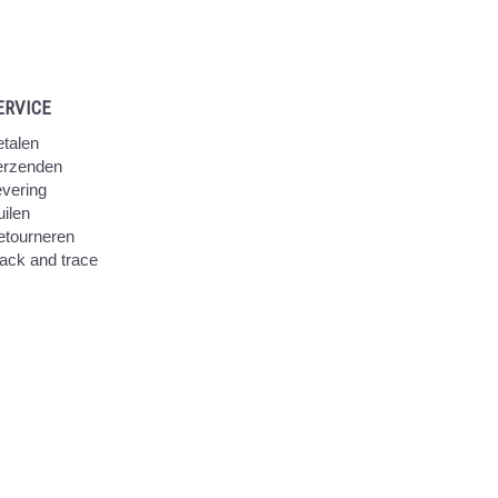
ERVICE
talen
erzenden
vering
ilen
etourneren
ack and trace