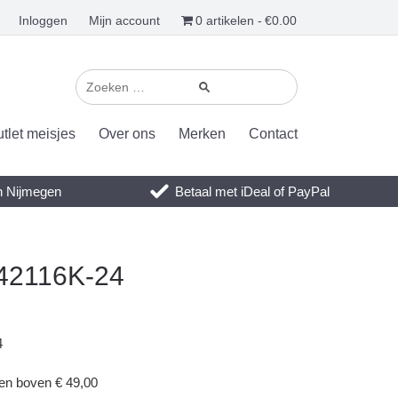
Inloggen
Mijn account
0 artikelen
€0.00
tlet meisjes
Over ons
Merken
Contact
en Nijmegen
Betaal met iDeal of PayPal
 42116K-24
4
gen boven € 49,00