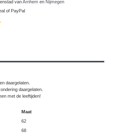
nnenstad van
Arnhem
en
Nijmegen
eal of PayPal
gen daargelaten.
zondering daargelaten.
en met de leeftijden!
Maat
62
68