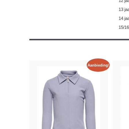
12 ja
13 ja
14 ja
15/16
Aanbieding!