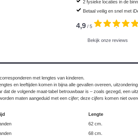
2 fysieke locaties in de bi
Betaal veilig en snel met iD
4,9
/ 5
.
Bekijk onze reviews
corresponderen met lengtes van kinderen.
ngtes en leeftijden komen in bijna alle gevallen overeen, uitzonderin
r dat de volgende maat-tabel betrouwbaar is – zoals gezegd, een uit
orden maten aangeduid met een cijfer; deze cijfers komen niet overe
ijd
Lengte
anden
62 cm.
anden
68 cm.