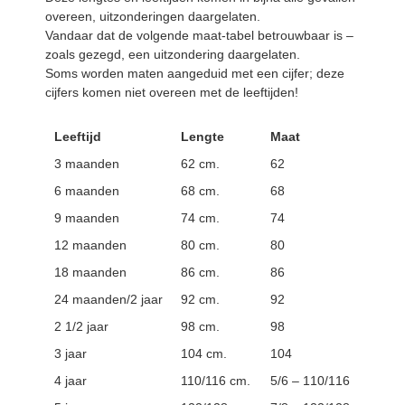
overeen, uitzonderingen daargelaten.
Vandaar dat de volgende maat-tabel betrouwbaar is –
zoals gezegd, een uitzondering daargelaten.
Soms worden maten aangeduid met een cijfer; deze
cijfers komen niet overeen met de leeftijden!
Leeftijd
Lengte
Maat
3 maanden
62 cm.
62
6 maanden
68 cm.
68
9 maanden
74 cm.
74
12 maanden
80 cm.
80
18 maanden
86 cm.
86
24 maanden/2 jaar
92 cm.
92
2 1/2 jaar
98 cm.
98
3 jaar
104 cm.
104
4 jaar
110/116 cm.
5/6 – 110/116