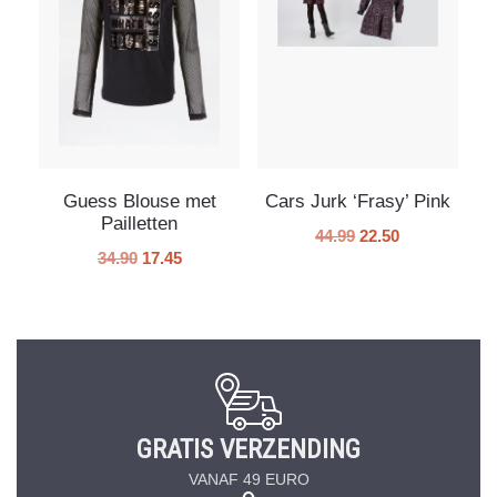
Guess Blouse met
Cars Jurk ‘Frasy’ Pink
Pailletten
44.99
22.50
34.90
17.45
GRATIS VERZENDING
VANAF 49 EURO