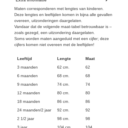
Maten corresponderen met lengtes van kinderen.
Deze lengtes en leeftijden komen in bijna alle gevallen
overeen, uitzonderingen daargelaten.
Vandaar dat de volgende maat-tabel betrouwbaar is –
zoals gezegd, een uitzondering daargelaten.
Soms worden maten aangeduid met een cijfer; deze
cijfers komen niet overeen met de leeftijden!
Leeftijd
Lengte
Maat
3 maanden
62 cm.
62
6 maanden
68 cm.
68
9 maanden
74 cm.
74
12 maanden
80 cm.
80
18 maanden
86 cm.
86
24 maanden/2 jaar
92 cm.
92
2 1/2 jaar
98 cm.
98
3 jaar
104 cm.
104