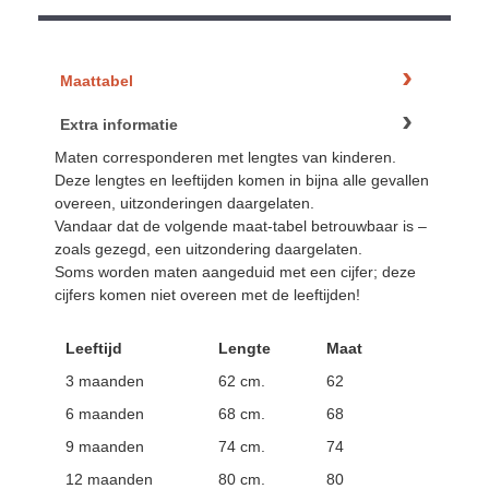
Maattabel
Extra informatie
Maten corresponderen met lengtes van kinderen.
Deze lengtes en leeftijden komen in bijna alle gevallen
overeen, uitzonderingen daargelaten.
Vandaar dat de volgende maat-tabel betrouwbaar is –
zoals gezegd, een uitzondering daargelaten.
Soms worden maten aangeduid met een cijfer; deze
cijfers komen niet overeen met de leeftijden!
Leeftijd
Lengte
Maat
3 maanden
62 cm.
62
6 maanden
68 cm.
68
9 maanden
74 cm.
74
12 maanden
80 cm.
80