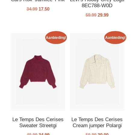
8EC788-W0D
34.99
17.50
59.99
29.99
Aanbieding!
Aanbieding!
Le Temps Des Cerises
Le Temps Des Cerises
Sweater Streetgi
Cream jumper Polargi
49.99
34.99
59.99
30.00