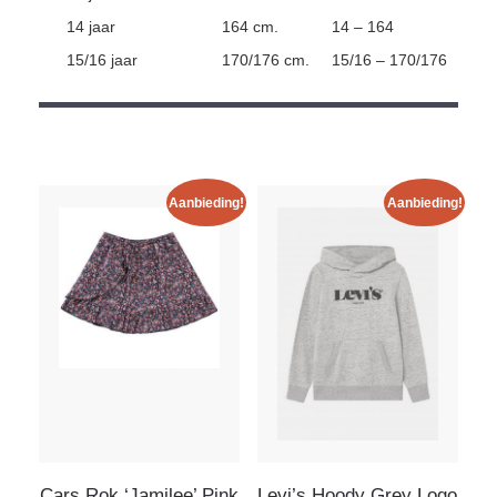
14 jaar
164 cm.
14 – 164
15/16 jaar
170/176 cm.
15/16 – 170/176
Aanbieding!
Aanbieding!
Cars Rok ‘Jamilee’ Pink
Levi’s Hoody Grey Logo