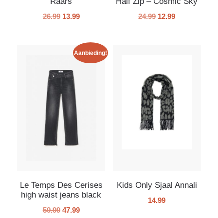
Raars
Half Zip – Cosmic Sky
26.99
13.99
24.99
12.99
Aanbieding!
Le Temps Des Cerises
Kids Only Sjaal Annali
high waist jeans black
14.99
59.99
47.99