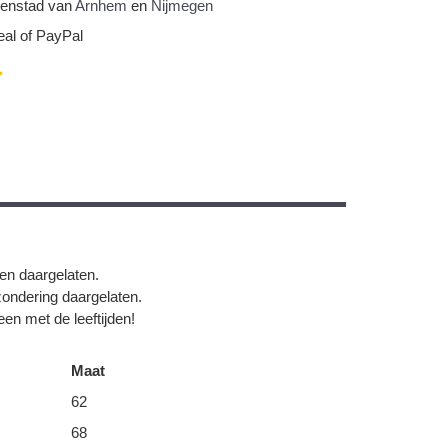
nnenstad van
Arnhem
en
Nijmegen
eal of PayPal
gen daargelaten.
zondering daargelaten.
en met de leeftijden!
Maat
62
68