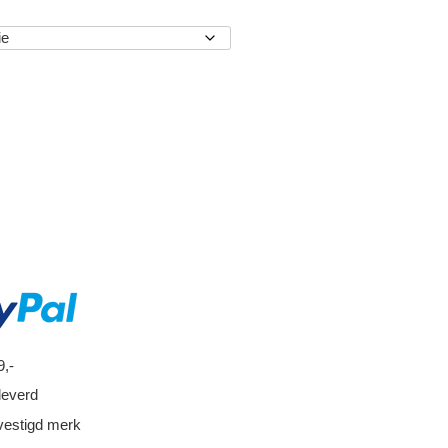
EN
9,-
leverd
vestigd merk