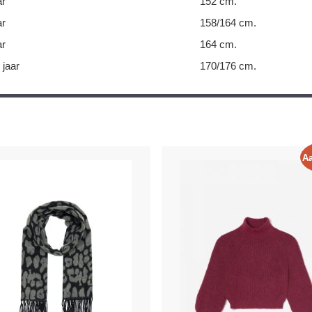
ar
152 cm.
ar
158/164 cm.
ar
164 cm.
 jaar
170/176 cm.
Aa