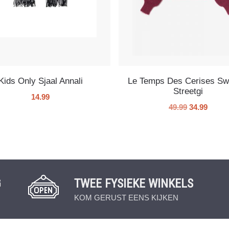
Kids Only Sjaal Annali
Le Temps Des Cerises Sw
Streetgi
14.99
49.99
34.99
G
TWEE FYSIEKE WINKELS
KOM GERUST EENS KIJKEN