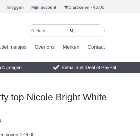
Inloggen
Mijn account
0 artikelen
€0.00
tlet meisjes
Over ons
Merken
Contact
en Nijmegen
Betaal met iDeal of PayPal
ty top Nicole Bright White
4
gen boven € 49,00