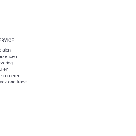
ERVICE
talen
erzenden
vering
ilen
etourneren
ack and trace