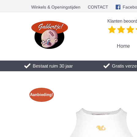
Winkels & Openingstijden
CONTACT
Faceb
Klanten beoord
Home
Bestaat ruim 30 jaar
Gratis verze
Aanbieding!