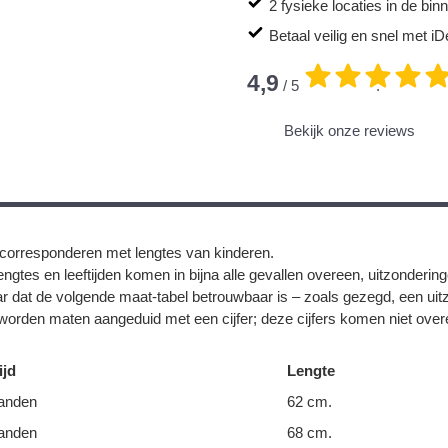
2 fysieke locaties in de bi
Betaal veilig en snel met iD
4,9
/ 5
.
Bekijk onze reviews
corresponderen met lengtes van kinderen.
ngtes en leeftijden komen in bijna alle gevallen overeen, uitzonderin
r dat de volgende maat-tabel betrouwbaar is – zoals gezegd, een uit
orden maten aangeduid met een cijfer; deze cijfers komen niet overe
ijd
Lengte
anden
62 cm.
anden
68 cm.