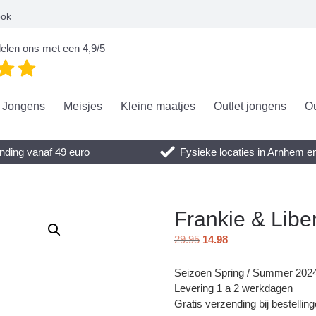
ook
elen ons met een 4,9/5
Jongens
Meisjes
Kleine maatjes
Outlet jongens
Ou
nding vanaf 49 euro
Fysieke locaties in Arnhem 
Frankie & Liber
29.95
14.98
Seizoen Spring / Summer 202
Levering 1 a 2 werkdagen
Gratis verzending bij bestellin