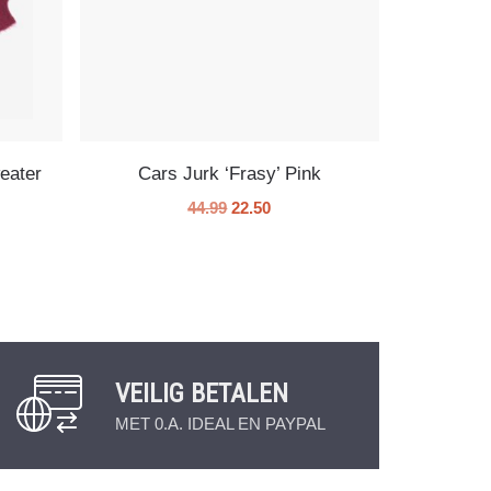
eater
Cars Jurk ‘Frasy’ Pink
44.99
22.50
VEILIG BETALEN
MET 0.A. IDEAL EN PAYPAL