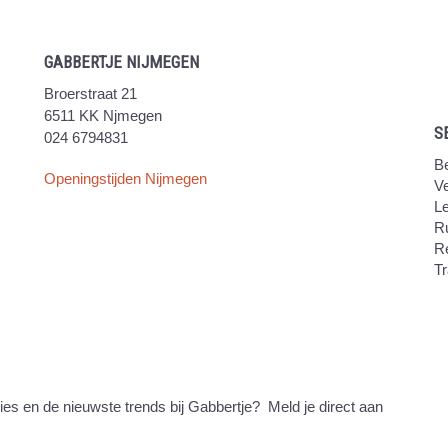
GABBERTJE NIJMEGEN
Broerstraat 21
6511 KK Njmegen
S
024 6794831
Be
Openingstijden Nijmegen
V
Le
Ru
R
Tr
ties en de nieuwste trends bij Gabbertje? Meld je direct aan