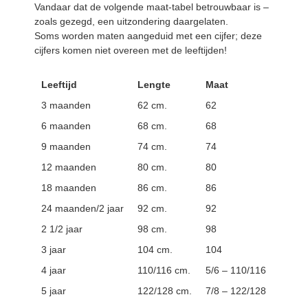
Vandaar dat de volgende maat-tabel betrouwbaar is –
zoals gezegd, een uitzondering daargelaten.
Soms worden maten aangeduid met een cijfer; deze
cijfers komen niet overeen met de leeftijden!
Leeftijd
Lengte
Maat
3 maanden
62 cm.
62
6 maanden
68 cm.
68
9 maanden
74 cm.
74
12 maanden
80 cm.
80
18 maanden
86 cm.
86
24 maanden/2 jaar
92 cm.
92
2 1/2 jaar
98 cm.
98
3 jaar
104 cm.
104
4 jaar
110/116 cm.
5/6 – 110/116
5 jaar
122/128 cm.
7/8 – 122/128