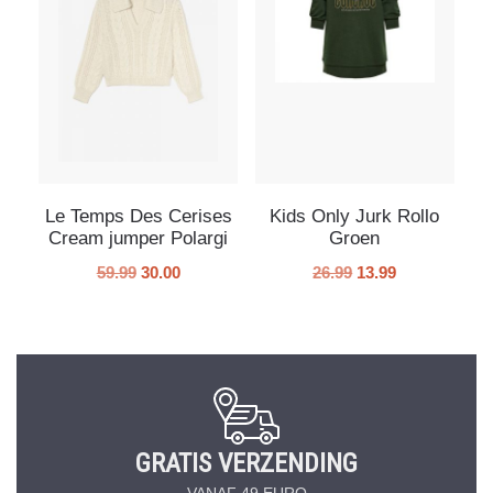
Le Temps Des Cerises
Kids Only Jurk Rollo
Cream jumper Polargi
Groen
59.99
30.00
26.99
13.99
GRATIS VERZENDING
VANAF 49 EURO