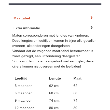
Maattabel
Extra informatie
Maten corresponderen met lengtes van kinderen.
Deze lengtes en leeftijden komen in bijna alle gevallen
overeen, uitzonderingen daargelaten.
Vandaar dat de volgende maat-tabel betrouwbaar is –
zoals gezegd, een uitzondering daargelaten.
Soms worden maten aangeduid met een cijfer; deze
cijfers komen niet overeen met de leeftijden!
Leeftijd
Lengte
Maat
3 maanden
62 cm.
62
6 maanden
68 cm.
68
9 maanden
74 cm.
74
12 maanden
80 cm.
80