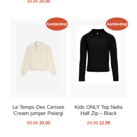
39.99
20.00
Aanbieding!
Aanbieding!
Le Temps Des Cerises
Kids ONLY Top Nella
Cream jumper Polargi
Half Zip – Black
59.99
30.00
24.99
12.99