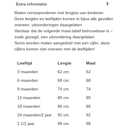
Extra informatie
Maten corresponderen met lengtes van kinderen.
Deze lengtes en leeftijden komen in bijna alle gevallen
overeen, uitzonderingen daargelaten.
Vandaar dat de volgende maat-tabel betrouwbaar is –
zoals gezegd, een uitzondering daargelaten.
Soms worden maten aangeduid met een cijfer; deze
cijfers komen niet overeen met de leeftijden!
Leeftijd
Lengte
Maat
3 maanden
62 cm.
62
6 maanden
68 cm.
68
9 maanden
74 cm.
74
12 maanden
80 cm.
80
18 maanden
86 cm.
86
24 maanden/2 jaar
92 cm.
92
2 1/2 jaar
98 cm.
98