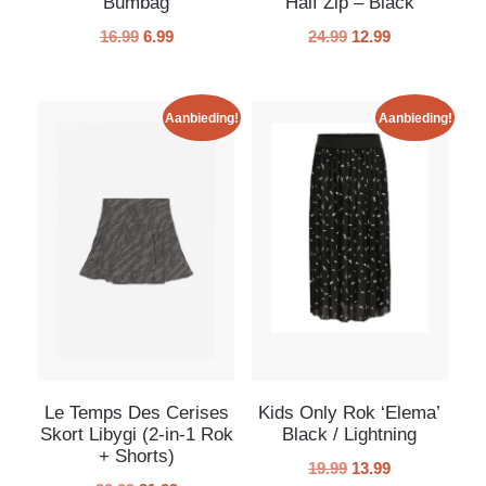
Bumbag
Half Zip – Black
16.99
6.99
24.99
12.99
Aanbieding!
Aanbieding!
Le Temps Des Cerises
Kids Only Rok ‘Elema’
Skort Libygi (2-in-1 Rok
Black / Lightning
+ Shorts)
19.99
13.99