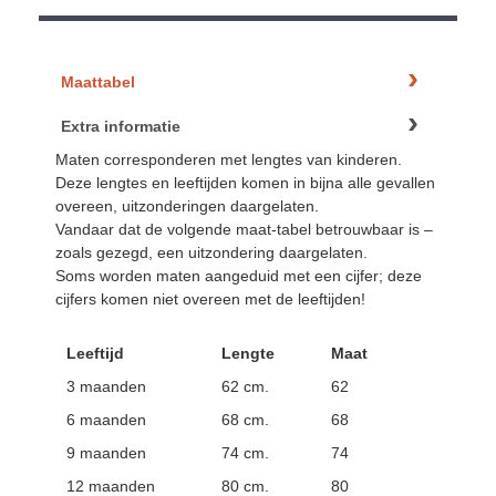
Maattabel
Extra informatie
Maten corresponderen met lengtes van kinderen.
Deze lengtes en leeftijden komen in bijna alle gevallen
overeen, uitzonderingen daargelaten.
Vandaar dat de volgende maat-tabel betrouwbaar is –
zoals gezegd, een uitzondering daargelaten.
Soms worden maten aangeduid met een cijfer; deze
cijfers komen niet overeen met de leeftijden!
Leeftijd
Lengte
Maat
3 maanden
62 cm.
62
6 maanden
68 cm.
68
9 maanden
74 cm.
74
12 maanden
80 cm.
80