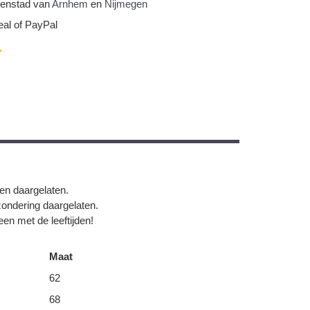
nnenstad van
Arnhem
en
Nijmegen
eal of PayPal
gen daargelaten.
zondering daargelaten.
en met de leeftijden!
Maat
62
68