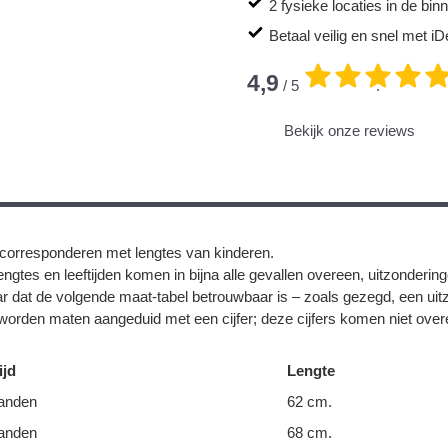
2 fysieke locaties in de bi
Betaal veilig en snel met iD
4,9
/ 5
.
Bekijk onze reviews
corresponderen met lengtes van kinderen.
ngtes en leeftijden komen in bijna alle gevallen overeen, uitzonderin
r dat de volgende maat-tabel betrouwbaar is – zoals gezegd, een uit
orden maten aangeduid met een cijfer; deze cijfers komen niet overe
ijd
Lengte
anden
62 cm.
anden
68 cm.