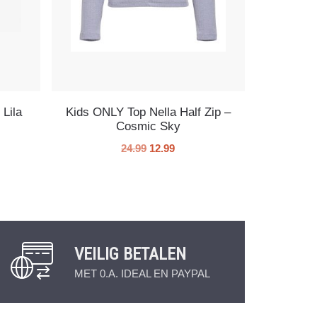
 Lila
Kids ONLY Top Nella Half Zip –
Cosmic Sky
24.99
12.99
VEILIG BETALEN
MET 0.A. IDEAL EN PAYPAL