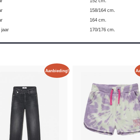
ar
152 cm.
ar
158/164 cm.
ar
164 cm.
 jaar
170/176 cm.
Aanbieding!
Aa