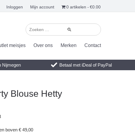
Inloggen
Mijn account
0 artikelen
€0.00
tlet meisjes
Over ons
Merken
Contact
en Nijmegen
Betaal met iDeal of PayPal
rty Blouse Hetty
3
gen boven € 49,00