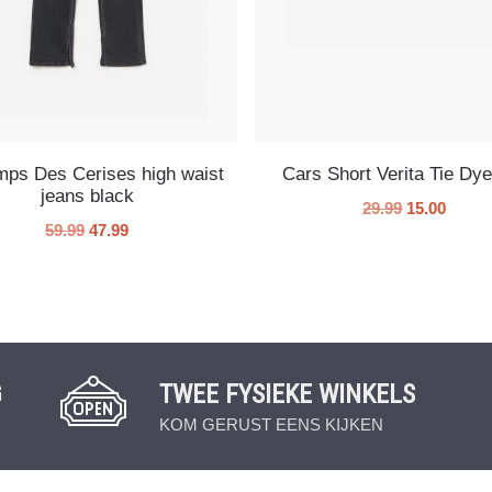
mps Des Cerises high waist
Cars Short Verita Tie Dye
jeans black
29.99
15.00
59.99
47.99
G
TWEE FYSIEKE WINKELS
KOM GERUST EENS KIJKEN