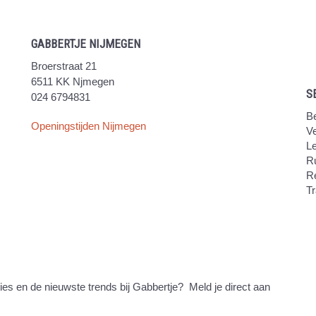
GABBERTJE NIJMEGEN
Broerstraat 21
6511 KK Njmegen
S
024 6794831
Be
Openingstijden Nijmegen
V
Le
Ru
R
Tr
ties en de nieuwste trends bij Gabbertje? Meld je direct aan