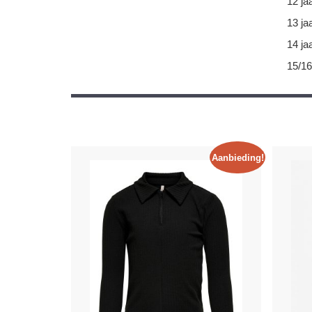
12 ja
13 ja
14 ja
15/16
Aanbieding!