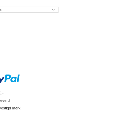
EN
9,-
leverd
vestigd merk