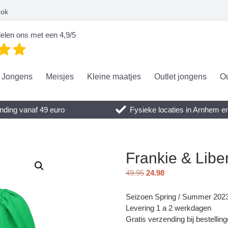
ook
elen ons met een 4,9/5
Jongens
Meisjes
Kleine maatjes
Outlet jongens
Ou
nding vanaf 49 euro
Fysieke locaties in Arnhem 
Frankie & Libe
49.95
24.98
Seizoen Spring / Summer 202
Levering 1 a 2 werkdagen
Gratis verzending bij bestellin