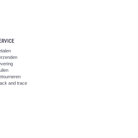
ERVICE
talen
erzenden
vering
ilen
etourneren
ack and trace