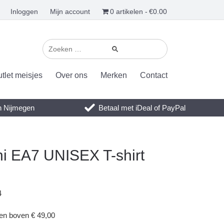
Inloggen
Mijn account
0 artikelen
€0.00
tlet meisjes
Over ons
Merken
Contact
en Nijmegen
Betaal met iDeal of PayPal
i EA7 UNISEX T-shirt
4
gen boven € 49,00