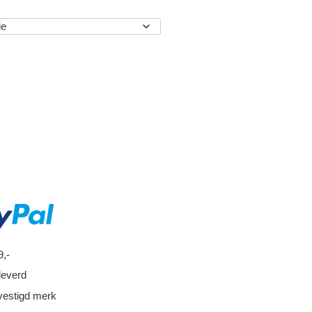
EN
9,-
leverd
vestigd merk