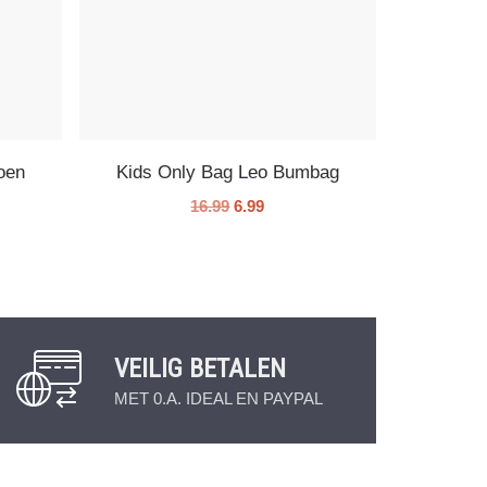
oen
Kids Only Bag Leo Bumbag
16.99
6.99
VEILIG BETALEN
MET 0.A. IDEAL EN PAYPAL