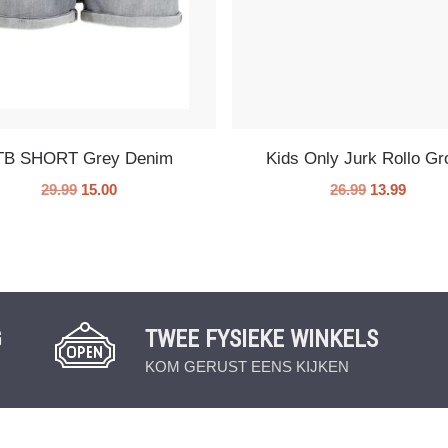
TB SHORT Grey Denim
Kids Only Jurk Rollo Gr
29.99
15.00
26.99
13.99
G
TWEE FYSIEKE WINKELS
KOM GERUST EENS KIJKEN