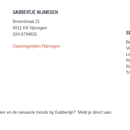
GABBERTJE NIJMEGEN
Broerstraat 21
6511 KK Njmegen
S
024 6794831
Be
Openingstijden Nijmegen
V
Le
Ru
R
Tr
ties en de nieuwste trends bij Gabbertje? Meld je direct aan