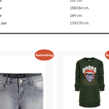
ar
152 cm.
ar
158/164 cm.
ar
164 cm.
 jaar
170/176 cm.
Aanbieding!
Aa