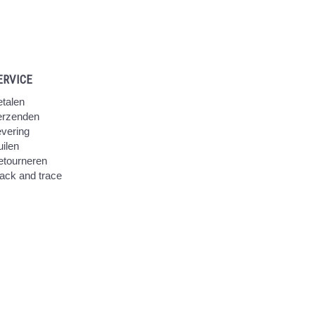
ERVICE
talen
erzenden
vering
ilen
etourneren
ack and trace