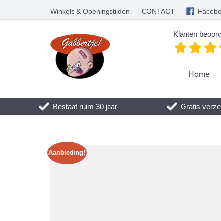
Winkels & Openingstijden
CONTACT
Faceb
Klanten beoord
Home
Bestaat ruim 30 jaar
Gratis verze
Aanbieding!