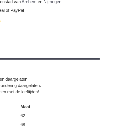
nnenstad van
Arnhem
en
Nijmegen
eal of PayPal
gen daargelaten.
zondering daargelaten.
en met de leeftijden!
Maat
62
68