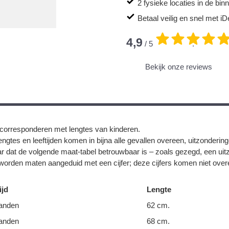
2 fysieke locaties in de bi
Betaal veilig en snel met iD
4,9
/ 5
.
Bekijk onze reviews
corresponderen met lengtes van kinderen.
ngtes en leeftijden komen in bijna alle gevallen overeen, uitzonderin
r dat de volgende maat-tabel betrouwbaar is – zoals gezegd, een uit
orden maten aangeduid met een cijfer; deze cijfers komen niet overe
ijd
Lengte
anden
62 cm.
anden
68 cm.