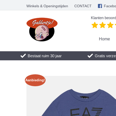
Winkels & Openingstijden
CONTACT
Faceb
Klanten beoord
Home
Bestaat ruim 30 jaar
Gratis verze
Aanbieding!