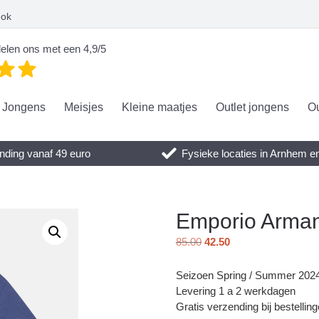
ook
elen ons met een 4,9/5
Jongens
Meisjes
Kleine maatjes
Outlet jongens
Ou
nding vanaf 49 euro
Fysieke locaties in Arnhem 
Emporio Arman
85.00
42.50
Seizoen Spring / Summer 202
Levering 1 a 2 werkdagen
Gratis verzending bij bestellin