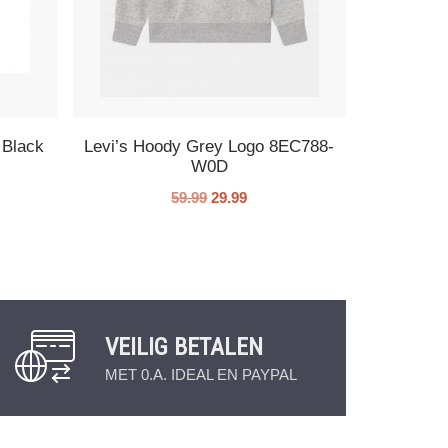
 Black
Levi’s Hoody Grey Logo 8EC788-
W0D
59.99
29.99
VEILIG BETALEN
MET 0.A. IDEAL EN PAYPAL