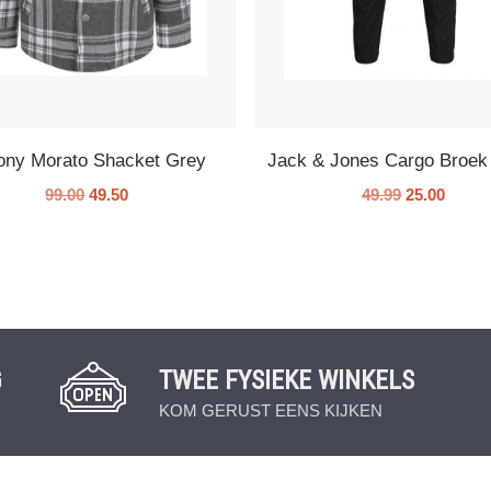
ony Morato Shacket Grey
Jack & Jones Cargo Broek
99.00
49.50
49.99
25.00
G
TWEE FYSIEKE WINKELS
KOM GERUST EENS KIJKEN