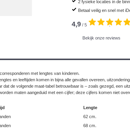
2 fysieke locaties in de bi
Betaal veilig en snel met iD
4,9
/ 5
.
Bekijk onze reviews
corresponderen met lengtes van kinderen.
ngtes en leeftijden komen in bijna alle gevallen overeen, uitzonderin
r dat de volgende maat-tabel betrouwbaar is – zoals gezegd, een uit
orden maten aangeduid met een cijfer; deze cijfers komen niet overe
ijd
Lengte
anden
62 cm.
anden
68 cm.