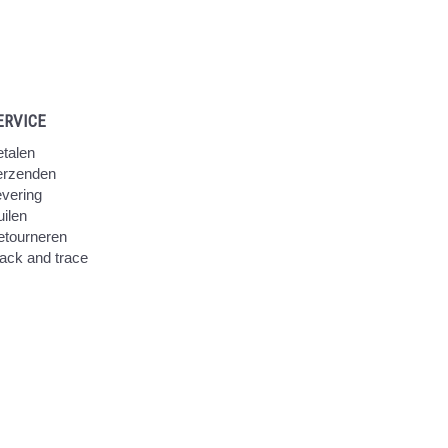
ERVICE
talen
erzenden
vering
ilen
etourneren
ack and trace