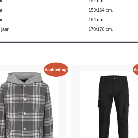
ar
152 cm.
ar
158/164 cm.
ar
164 cm.
 jaar
170/176 cm.
Aanbieding!
Aa