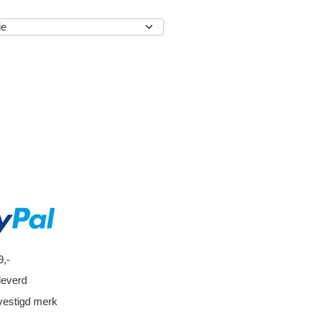
EN
9,-
leverd
vestigd merk