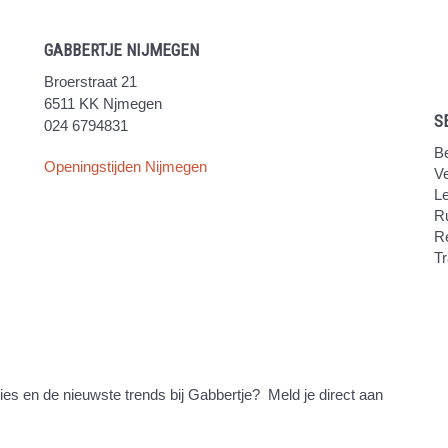
GABBERTJE NIJMEGEN
Broerstraat 21
6511 KK Njmegen
S
024 6794831
Be
Openingstijden Nijmegen
V
Le
Ru
R
Tr
ties en de nieuwste trends bij Gabbertje? Meld je direct aan