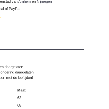
nnenstad van
Arnhem
en
Nijmegen
eal of PayPal
gen daargelaten.
zondering daargelaten.
en met de leeftijden!
Maat
62
68