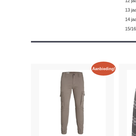
12 ja
13 ja
14 ja
15/16
Aanbieding!