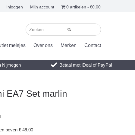
Inloggen
Mijn account
0 artikelen
€0.00
tlet meisjes
Over ons
Merken
Contact
en Nijmegen
Betaal met iDeal of PayPal
i EA7 Set marlin
4
gen boven € 49,00