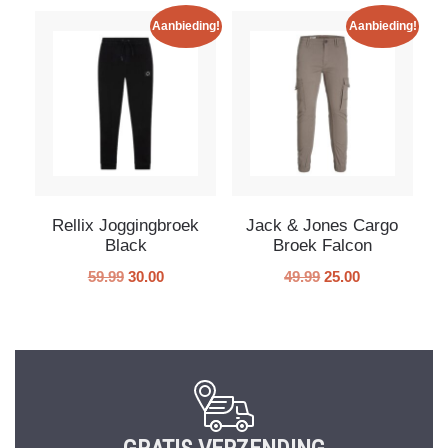
Aanbieding!
Aanbieding!
Rellix Joggingbroek
Jack & Jones Cargo
Black
Broek Falcon
59.99
30.00
49.99
25.00