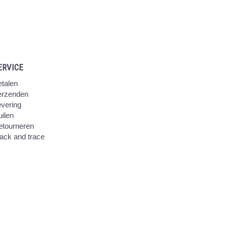
ERVICE
talen
erzenden
vering
ilen
etourneren
ack and trace