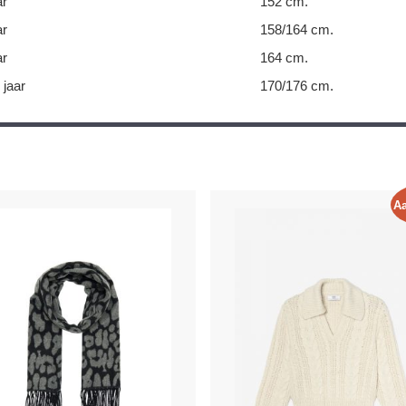
ar
152 cm.
ar
158/164 cm.
ar
164 cm.
 jaar
170/176 cm.
Aa