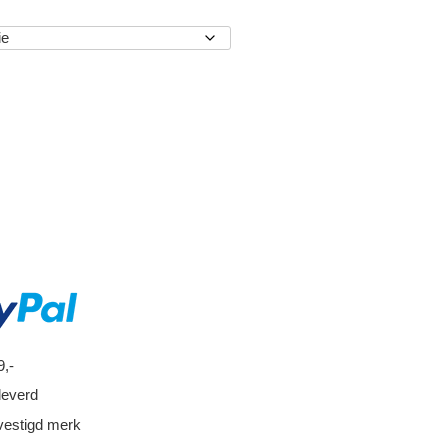
EN
9,-
leverd
vestigd merk