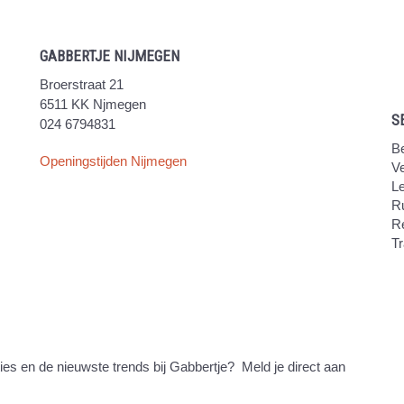
GABBERTJE NIJMEGEN
Broerstraat 21
6511 KK Njmegen
S
024 6794831
Be
Openingstijden Nijmegen
V
Le
Ru
R
Tr
ties en de nieuwste trends bij Gabbertje? Meld je direct aan