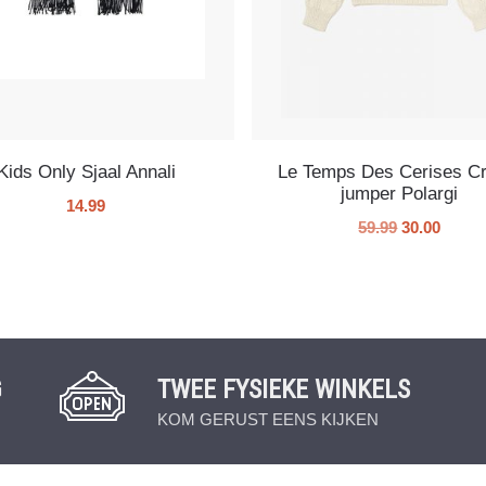
Kids Only Sjaal Annali
Le Temps Des Cerises C
jumper Polargi
14.99
59.99
30.00
G
TWEE FYSIEKE WINKELS
KOM GERUST EENS KIJKEN