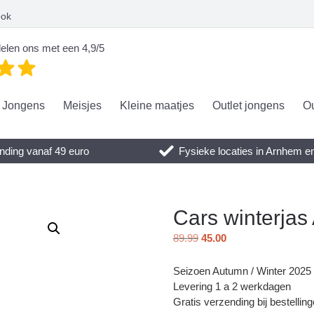
ook
elen ons met een 4,9/5
Jongens
Meisjes
Kleine maatjes
Outlet jongens
Ou
nding vanaf 49 euro
Fysieke locaties in Arnhem 
Cars winterjas
89.99
45.00
Seizoen Autumn / Winter 2025
Levering 1 a 2 werkdagen
Gratis verzending bij bestellin