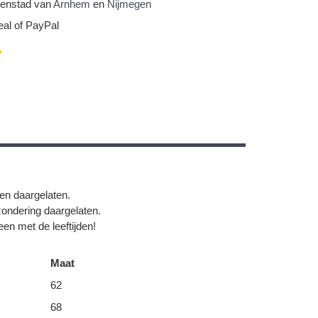
nnenstad van
Arnhem
en
Nijmegen
eal of PayPal
gen daargelaten.
zondering daargelaten.
en met de leeftijden!
Maat
62
68