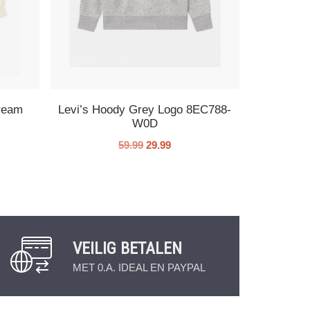
ream
Levi’s Hoody Grey Logo 8EC788-
W0D
59.99
29.99
VEILIG BETALEN
MET 0.A. IDEAL EN PAYPAL