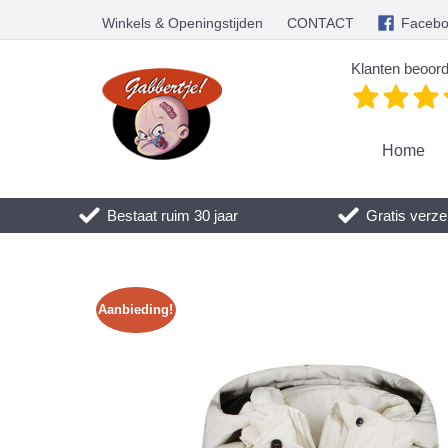
Winkels & Openingstijden
CONTACT
Faceb
Klanten beoord
Home
Bestaat ruim 30 jaar
Gratis verze
Aanbieding!