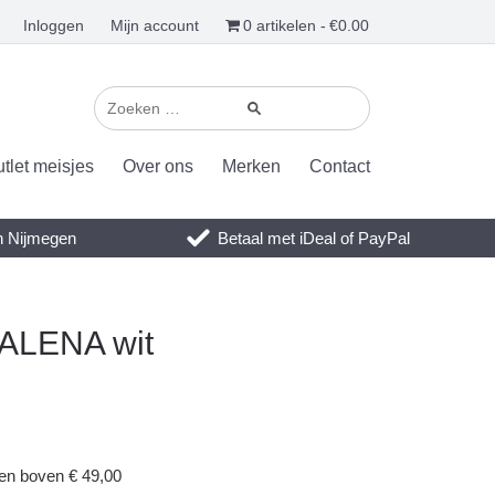
Inloggen
Mijn account
0 artikelen
€0.00
tlet meisjes
Over ons
Merken
Contact
en Nijmegen
Betaal met iDeal of PayPal
 ALENA wit
gen boven € 49,00