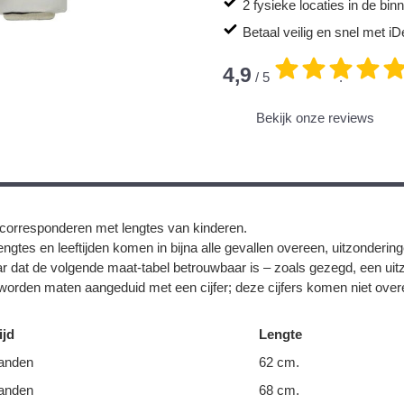
2 fysieke locaties in de bi
Betaal veilig en snel met iD
4,9
/ 5
.
Bekijk onze reviews
corresponderen met lengtes van kinderen.
ngtes en leeftijden komen in bijna alle gevallen overeen, uitzonderin
r dat de volgende maat-tabel betrouwbaar is – zoals gezegd, een uit
orden maten aangeduid met een cijfer; deze cijfers komen niet overe
ijd
Lengte
anden
62 cm.
anden
68 cm.