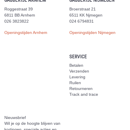
GABBERTJE ARNHEM
GABBERTJE NIJMEGEN
Roggestraat 39
Broerstraat 21
6811 BB Arnhem
6511 KK Njmegen
026 3823822
024 6794831
Openingstijden Arnhem
Openingstijden Nijmegen
SERVICE
Betalen
Verzenden
Levering
Ruilen
Retourneren
Track and trace
Nieuwsbrief
Wil je op de hoogte blijven van
kortingen, speciale acties en