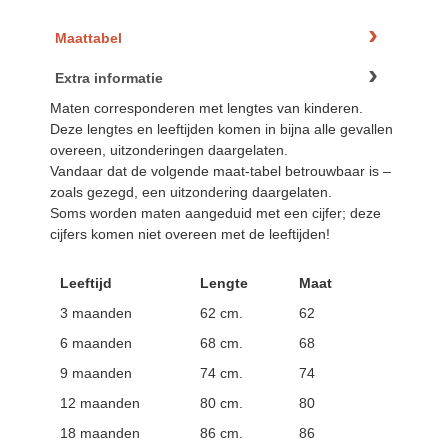
Maattabel
Extra informatie
Maten corresponderen met lengtes van kinderen.
Deze lengtes en leeftijden komen in bijna alle gevallen
overeen, uitzonderingen daargelaten.
Vandaar dat de volgende maat-tabel betrouwbaar is –
zoals gezegd, een uitzondering daargelaten.
Soms worden maten aangeduid met een cijfer; deze
cijfers komen niet overeen met de leeftijden!
Leeftijd
Lengte
Maat
3 maanden
62 cm.
62
6 maanden
68 cm.
68
9 maanden
74 cm.
74
12 maanden
80 cm.
80
18 maanden
86 cm.
86