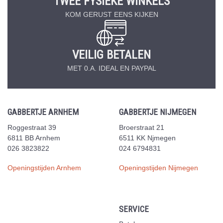
TWEE FYSIEKE WINKELS
KOM GERUST EENS KIJKEN
VEILIG BETALEN
MET 0.A. IDEAL EN PAYPAL
GABBERTJE ARNHEM
GABBERTJE NIJMEGEN
Roggestraat 39
Broerstraat 21
6811 BB Arnhem
6511 KK Njmegen
026 3823822
024 6794831
Openingstijden Arnhem
Openingstijden Nijmegen
SERVICE