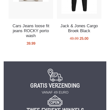
Cars Jeans loose fit
Jack & Jones Cargo
jeans ROCKY porto
Broek Black
wash
49.99
25.00
39.99
GRATIS VERZENDING
VANAF 49 EURO