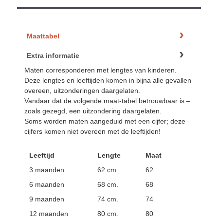
Maattabel
Extra informatie
Maten corresponderen met lengtes van kinderen.
Deze lengtes en leeftijden komen in bijna alle gevallen
overeen, uitzonderingen daargelaten.
Vandaar dat de volgende maat-tabel betrouwbaar is –
zoals gezegd, een uitzondering daargelaten.
Soms worden maten aangeduid met een cijfer; deze
cijfers komen niet overeen met de leeftijden!
Leeftijd
Lengte
Maat
3 maanden
62 cm.
62
6 maanden
68 cm.
68
9 maanden
74 cm.
74
12 maanden
80 cm.
80