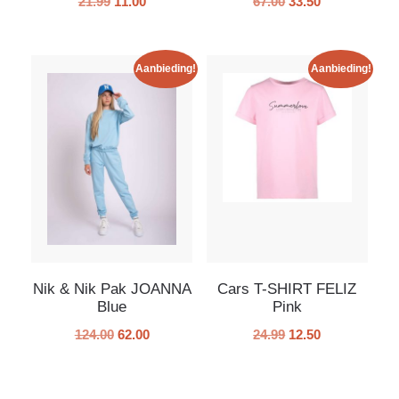
21.99
11.00
67.00
33.50
Aanbieding!
Aanbieding!
Nik & Nik Pak JOANNA
Cars T-SHIRT FELIZ
Blue
Pink
124.00
62.00
24.99
12.50