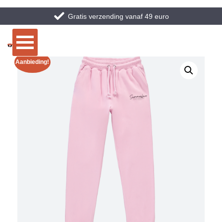
Gratis verzending vanaf 49 euro
Aanbieding!