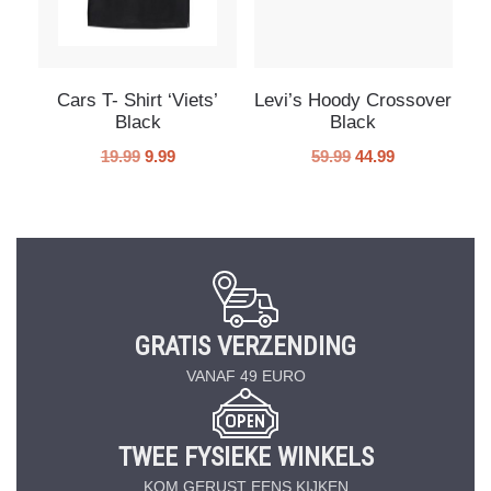
Cars T- Shirt ‘Viets’
Levi’s Hoody Crossover
Black
Black
19.99
9.99
59.99
44.99
GRATIS VERZENDING
VANAF 49 EURO
TWEE FYSIEKE WINKELS
KOM GERUST EENS KIJKEN