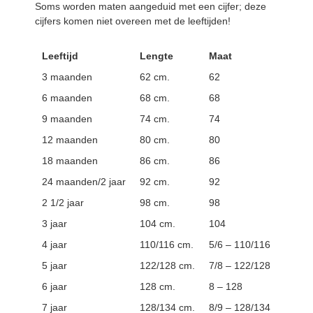
Soms worden maten aangeduid met een cijfer; deze
cijfers komen niet overeen met de leeftijden!
Leeftijd
Lengte
Maat
3 maanden
62 cm.
62
6 maanden
68 cm.
68
9 maanden
74 cm.
74
12 maanden
80 cm.
80
18 maanden
86 cm.
86
24 maanden/2 jaar
92 cm.
92
2 1/2 jaar
98 cm.
98
3 jaar
104 cm.
104
4 jaar
110/116 cm.
5/6 – 110/116
5 jaar
122/128 cm.
7/8 – 122/128
6 jaar
128 cm.
8 – 128
7 jaar
128/134 cm.
8/9 – 128/134