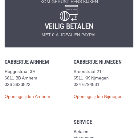
KOM GERUST EENS KIJKEN
VEILIG BETALEN
MET 0.A. IDEAL EN PAYPAL
GABBERTJE ARNHEM
GABBERTJE NIJMEGEN
Roggestraat 39
Broerstraat 21
6811 BB Arnhem
6511 KK Njmegen
026 3823822
024 6794831
Openingstijden Arnhem
Openingstijden Nijmegen
SERVICE
Betalen
Verzenden