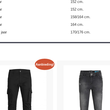
ar
152 cm.
ar
152 cm.
ar
158/164 cm.
ar
164 cm.
 jaar
170/176 cm.
Aanbieding!