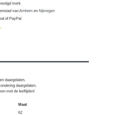
vestigd merk
nnenstad van
Arnhem
en
Nijmegen
eal of PayPal
gen daargelaten.
zondering daargelaten.
en met de leeftijden!
Maat
62