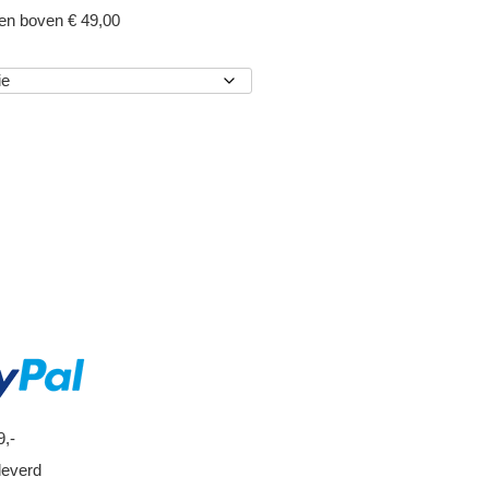
gen boven € 49,00
EN
9,-
leverd