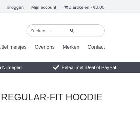
Inloggen
Mijn account
0 artikelen
€0.00
tlet meisjes
Over ons
Merken
Contact
en Nijmegen
Betaal met iDeal of PayPal
o REGULAR-FIT HOODIE