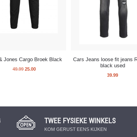
& Jones Cargo Broek Black
Cars Jeans loose fit jean
black used
49.99
25.00
39.99
G
TWEE FYSIEKE WINKELS
KOM GERUST EENS KIJKEN