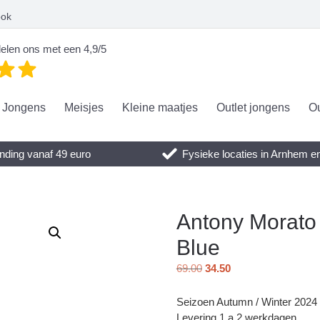
ook
elen ons met een 4,9/5
Jongens
Meisjes
Kleine maatjes
Outlet jongens
Ou
nding vanaf 49 euro
Fysieke locaties in Arnhem 
Antony Morat
Blue
69.00
34.50
Seizoen Autumn / Winter 2024
Levering 1 a 2 werkdagen