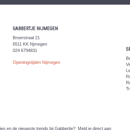
GABBERTJE NIJMEGEN
Broerstraat 21
6511 KK Njmegen
S
024 6794831
Be
Openingstijden Nijmegen
V
Le
Ru
R
Tr
ties en de nieuwste trends bij Gabbertje? Meld je direct aan