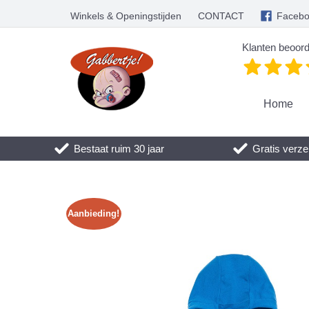
Winkels & Openingstijden
CONTACT
Faceb
Klanten beoord
Home
Bestaat ruim 30 jaar
Gratis verze
Aanbieding!