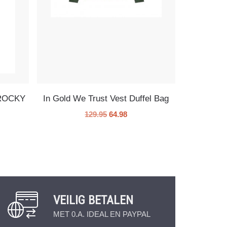
s ROCKY
In Gold We Trust Vest Duffel Bag
129.95
64.98
VEILIG BETALEN
MET 0.A. IDEAL EN PAYPAL