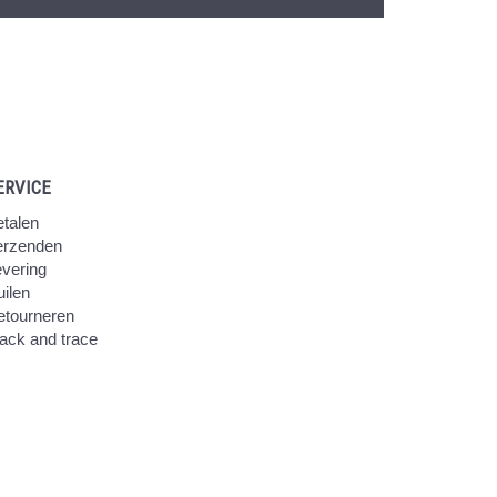
ERVICE
talen
erzenden
vering
ilen
etourneren
ack and trace