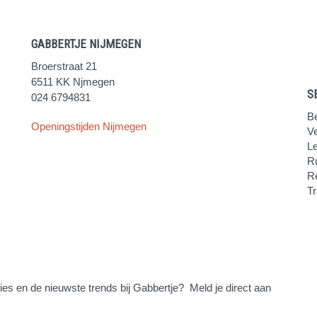
GABBERTJE NIJMEGEN
Broerstraat 21
6511 KK Njmegen
S
024 6794831
Be
Openingstijden Nijmegen
V
Le
Ru
R
Tr
ties en de nieuwste trends bij Gabbertje? Meld je direct aan