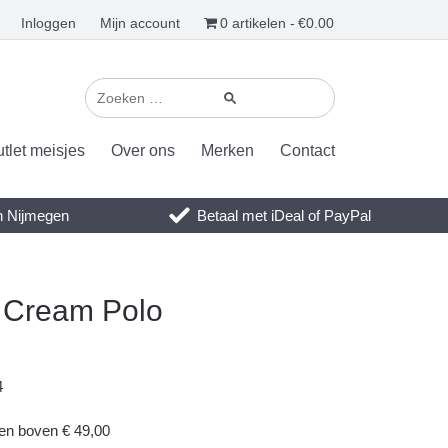
Inloggen
Mijn account
0 artikelen
€0.00
tlet meisjes
Over ons
Merken
Contact
en Nijmegen
Betaal met iDeal of PayPal
 Cream Polo
4
gen boven € 49,00