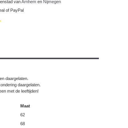
nnenstad van
Arnhem
en
Nijmegen
eal of PayPal
gen daargelaten.
zondering daargelaten.
en met de leeftijden!
Maat
62
68