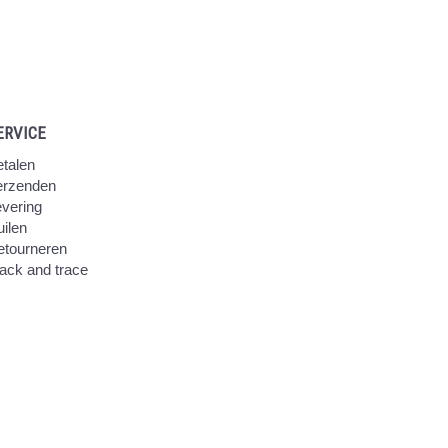
ERVICE
talen
erzenden
vering
ilen
etourneren
ack and trace