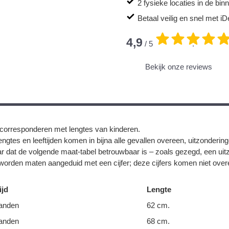
2 fysieke locaties in de bi
Betaal veilig en snel met iD
4,9
/ 5
.
Bekijk onze reviews
corresponderen met lengtes van kinderen.
ngtes en leeftijden komen in bijna alle gevallen overeen, uitzonderin
r dat de volgende maat-tabel betrouwbaar is – zoals gezegd, een uit
orden maten aangeduid met een cijfer; deze cijfers komen niet overe
ijd
Lengte
anden
62 cm.
anden
68 cm.