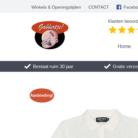
Winkels & Openingstijden
CONTACT
Faceb
Klanten beoord
Home
Bestaat ruim 30 jaar
Gratis verze
Aanbieding!