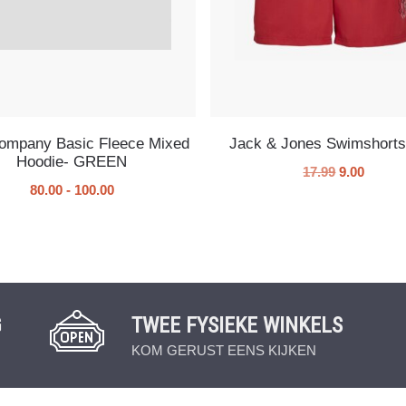
Company Basic Fleece Mixed
Jack & Jones Swimshort
Hoodie- GREEN
17.99
9.00
80.00
-
100.00
G
TWEE FYSIEKE WINKELS
KOM GERUST EENS KIJKEN