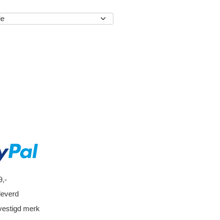
EN
9,-
leverd
vestigd merk