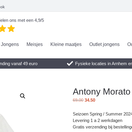
ook
elen ons met een 4,9/5
Jongens
Meisjes
Kleine maatjes
Outlet jongens
Ou
nding vanaf 49 euro
Fysieke locaties in Arnhem 
Antony Morato
69.00
34.50
Seizoen Spring / Summer 202
Levering 1 a 2 werkdagen
Gratis verzending bij bestellin