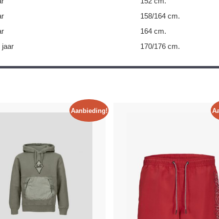
ar
152 cm.
ar
158/164 cm.
ar
164 cm.
 jaar
170/176 cm.
Aanbieding!
Aa