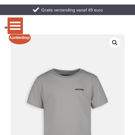
Gratis verzending vanaf 49 euro
Aanbieding!