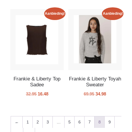
Aanbieding!
Aanbieding!
Frankie & Liberty Top
Frankie & Liberty Toyah
Sadee
Sweater
32.95
16.48
69.95
34.98
←
1
2
3
…
5
6
7
8
9