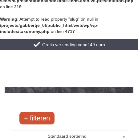
seo/src/presentations/indexable-term-archive-presentation.php
on line
219
Warning
: Attempt to read property "slug" on null in
/projects/gabbertje_0f/public_html/web/wp/wp-
includes/taxonomy.php
on line
4717
Gratis verzending vanaf 49 euro
filteren
Frankie & Liberty
Standaard sortering