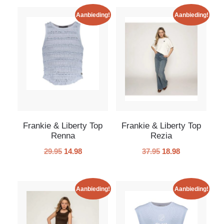
Geisha
0
/103
Guess
Aanbieding!
Aanbieding!
0
/191
LAAT MEER ZIEN
Frankie & Liberty Top
Frankie & Liberty Top
Renna
Rezia
29.95
14.98
37.95
18.98
Aanbieding!
Aanbieding!