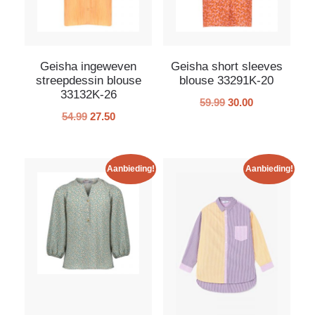
Geisha ingeweven
Geisha short sleeves
streepdessin blouse
blouse 33291K-20
33132K-26
59.99
30.00
54.99
27.50
Aanbieding!
Aanbieding!