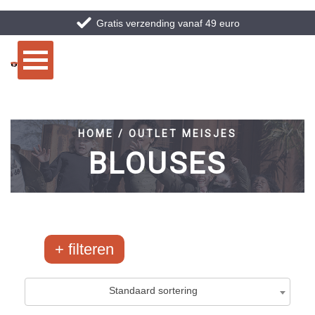
Gratis verzending vanaf 49 euro
HOME / OUTLET MEISJES
BLOUSES
filteren
Merken
Maten
Standaard sortering
Airforce
10-134/140
0
/68
10
/2068
Ballin
10-140
0
/85
2
/235