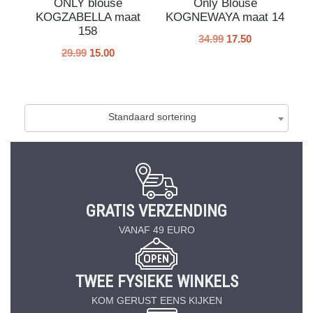
ONLY blouse
Only Blouse
KOGZABELLA maat
KOGNEWAYA maat 14
158
34.99
17.50
29.99
15.00
Standaard sortering
GRATIS VERZENDING
VANAF 49 EURO
TWEE FYSIEKE WINKELS
KOM GERUST EENS KIJKEN