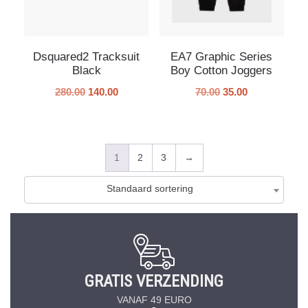
Dsquared2 Tracksuit
EA7 Graphic Series
Black
Boy Cotton Joggers
280.00
140.00
70.00
35.00
1
2
3
→
Standaard sortering
GRATIS VERZENDING
VANAF 49 EURO