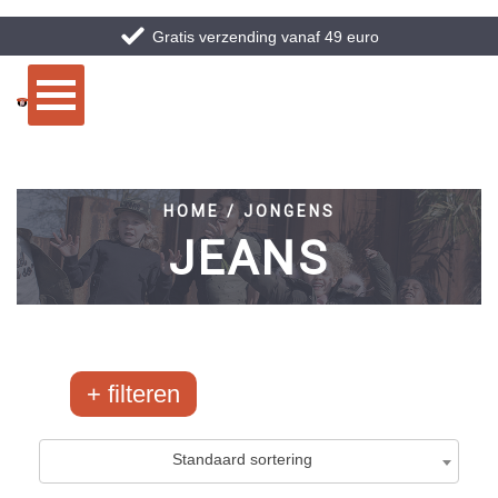
Gratis verzending vanaf 49 euro
HOME / JONGENS
JEANS
filteren
Merken
Maten
Standaard sortering
Airforce
10-134/140
0
/68
2
/2059
Ballin
10-140
0
/85
22
/235